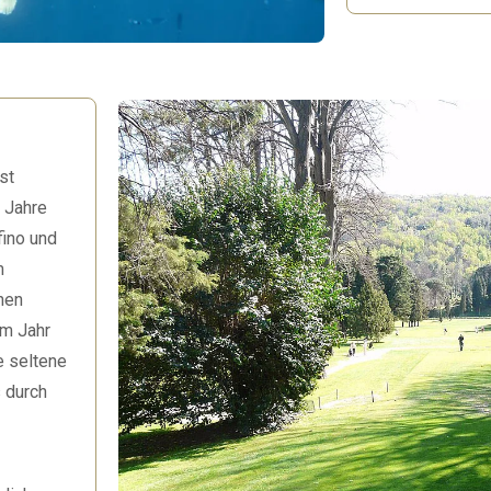
st
 Jahre
fino und
m
chen
em Jahr
e seltene
s durch