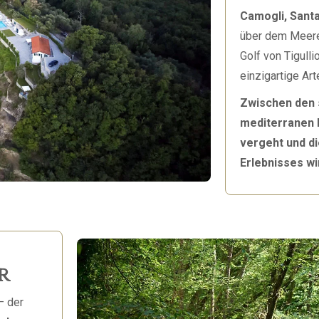
Camogli, Sant
über dem Meere
Golf von Tigull
einzigartige Arte
Zwischen den 
mediterranen M
vergeht und di
Erlebnisses wi
r
– der