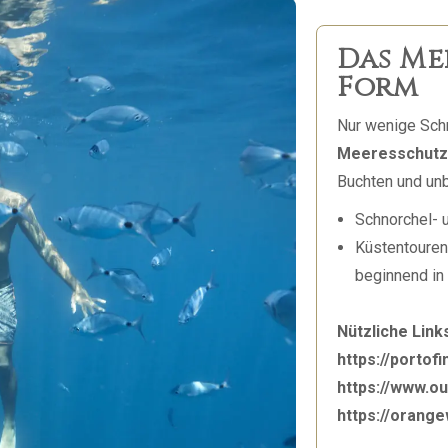
Das Me
Form
Nur wenige Schr
Meeresschutzg
Buchten und un
Schnorchel- 
Küstentouren
beginnend in
Nützliche Link
https://portof
https://www.o
https://orang