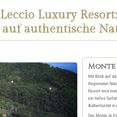
 Leccio Luxury Resort
SORT
ZIMMER UND SUITEN
VILLEN
RESTAURANT
UM 
auf authentische Natu
Monte 
Mit Blick auf d
Regionalen Natu
Resort weit meh
ein tiefes Gefü
Authentizität in
Der Monte di Po