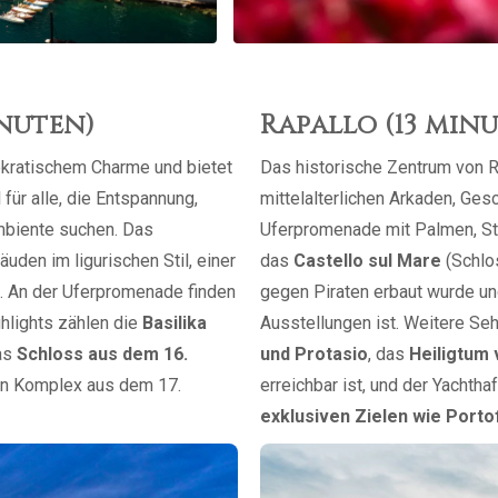
inuten)
Rapallo (13 min
tokratischem Charme und bietet
Das historische Zentrum von R
für alle, die Entspannung,
mittelalterlichen Arkaden, Ges
Ambiente suchen. Das
Uferpromenade mit Palmen, Str
uden im ligurischen Stil, einer
das
Castello sul Mare
(Schlos
 An der Uferpromenade finden
gegen Piraten erbaut wurde un
hlights zählen die
Basilika
Ausstellungen ist. Weitere Se
as
Schloss aus dem 16.
und Protasio
, das
Heiligtum
ein Komplex aus dem 17.
erreichbar ist, und der Yachtha
exklusiven Zielen wie Porto