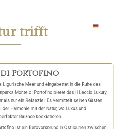
:
UNS HERUM
KONTAKTE UND WO WIR SIND
DE
r trifft
di Portofino
as Ligurische Meer und eingebettet in die Ruhe des
rparks Monte di Portofino
bietet das Il Leccio Luxury
r als nur ein Reiseziel: Es vermittelt seinen Gästen
hl der Harmonie mit der Natur, wo Luxus und
 perfekter Balance koexistieren.
rtofino ist ein Bergvorsprung in Ostligurien zwischen