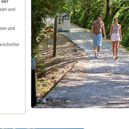
 der
esen und
lsen und
Geschichte