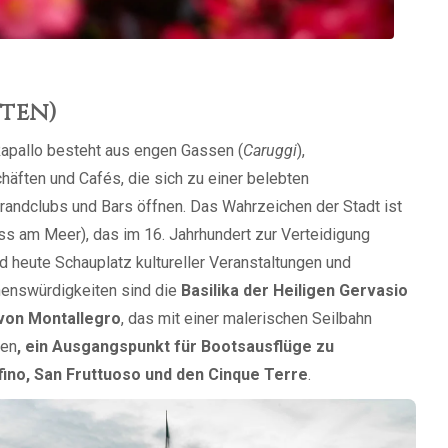
uten)
apallo besteht aus engen Gassen (
Caruggi
),
chäften und Cafés, die sich zu einer belebten
andclubs und Bars öffnen. Das Wahrzeichen der Stadt ist
s am Meer), das im 16. Jahrhundert zur Verteidigung
d heute Schauplatz kultureller Veranstaltungen und
henswürdigkeiten sind die
Basilika der Heiligen Gervasio
 von Montallegro
, das mit einer malerischen Seilbahn
fen
, ein Ausgangspunkt für Bootsausflüge zu
fino, San Fruttuoso und den Cinque Terre
.